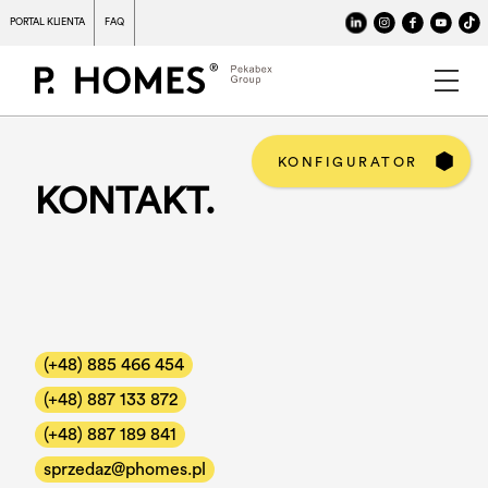
PORTAL KLIENTA
FAQ
KONFIGURATOR
KONTAKT.
PROJEKTY
PROCES
DLACZEGO P.HOMES
O FIRMIE
(+48) 885 466 454
(+48) 887 133 872
REALIZACJE
(+48) 887 189 841
STANDARD
sprzedaz@phomes.pl