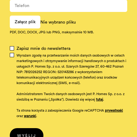
Załącz plik
Nie wybrano pliku
PDF, DOC, DOCX, JPG lub PNG, maksymalnie 10 MB.
Zapisz mnie do newslettera
Wyrażam zgodę na przetwarzanie moich danych osobowych w celach
marketingowych i otrzymywanie informacji handlowych o produktach i
usługach P. Homes Sp. z o.o. ul. Szarych Szeregów 27, 60-462 Poznań
NIP: 7812026252 REGON: 520143286 z wykorzystaniem
telekomunikacyjnych urządzeń końcowych (telefon) oraz środków
komunikacji elektronicznej (SMS, e-mail).
Administratorem Twoich danych osobowych jest P. Homes Sp. z o.o. z
siedzibą w Poznaniu („Spółka”). Dowiedz się więcej
tutaj
.
Ta strona korzysta z zabezpieczenia Google reCAPTCHA
prywatność
oraz
warunki
.
WYŚLIJ