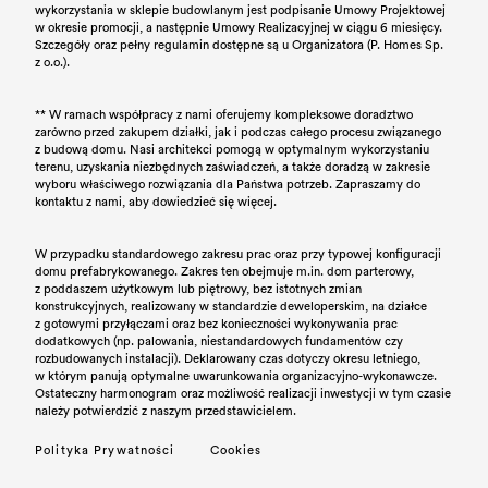
wykorzystania w sklepie budowlanym jest podpisanie Umowy Projektowej
w okresie promocji, a następnie Umowy Realizacyjnej w ciągu 6 miesięcy.
Szczegóły oraz pełny regulamin dostępne są u Organizatora (P. Homes Sp.
z o.o.).
** W ramach współpracy z nami oferujemy kompleksowe doradztwo
zarówno przed zakupem działki, jak i podczas całego procesu związanego
z budową domu. Nasi architekci pomogą w optymalnym wykorzystaniu
terenu, uzyskania niezbędnych zaświadczeń, a także doradzą w zakresie
wyboru właściwego rozwiązania dla Państwa potrzeb. Zapraszamy do
kontaktu z nami, aby dowiedzieć się więcej.
W przypadku standardowego zakresu prac oraz przy typowej konfiguracji
domu prefabrykowanego. Zakres ten obejmuje m.in. dom parterowy,
z poddaszem użytkowym lub piętrowy, bez istotnych zmian
konstrukcyjnych, realizowany w standardzie deweloperskim, na działce
z gotowymi przyłączami oraz bez konieczności wykonywania prac
dodatkowych (np. palowania, niestandardowych fundamentów czy
rozbudowanych instalacji). Deklarowany czas dotyczy okresu letniego,
w którym panują optymalne uwarunkowania organizacyjno-wykonawcze.
Ostateczny harmonogram oraz możliwość realizacji inwestycji w tym czasie
należy potwierdzić z naszym przedstawicielem.
Polityka Prywatności
Cookies