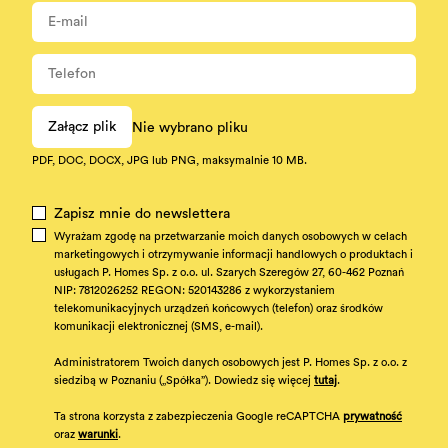
Załącz plik
Nie wybrano pliku
PDF, DOC, DOCX, JPG lub PNG, maksymalnie 10 MB.
Zapisz mnie do newslettera
Wyrażam zgodę na przetwarzanie moich danych osobowych w celach
marketingowych i otrzymywanie informacji handlowych o produktach i
usługach P. Homes Sp. z o.o. ul. Szarych Szeregów 27, 60-462 Poznań
NIP: 7812026252 REGON: 520143286 z wykorzystaniem
telekomunikacyjnych urządzeń końcowych (telefon) oraz środków
komunikacji elektronicznej (SMS, e-mail).
Administratorem Twoich danych osobowych jest P. Homes Sp. z o.o. z
siedzibą w Poznaniu („Spółka”). Dowiedz się więcej
tutaj
.
Ta strona korzysta z zabezpieczenia Google reCAPTCHA
prywatność
oraz
warunki
.