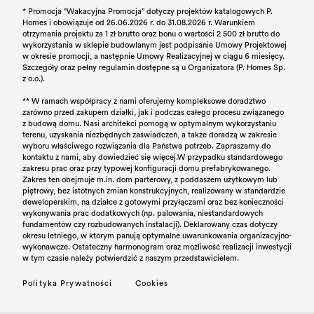
* Promocja "Wakacyjna Promocja” dotyczy projektów katalogowych P.
Homes i obowiązuje od 26.06.2026 r. do 31.08.2026 r. Warunkiem
otrzymania projektu za 1 zł brutto oraz bonu o wartości 2 500 zł brutto do
wykorzystania w sklepie budowlanym jest podpisanie Umowy Projektowej
w okresie promocji, a następnie Umowy Realizacyjnej w ciągu 6 miesięcy.
Szczegóły oraz pełny regulamin dostępne są u Organizatora (P. Homes Sp.
z o.o.).
** W ramach współpracy z nami oferujemy kompleksowe doradztwo
zarówno przed zakupem działki, jak i podczas całego procesu związanego
z budową domu. Nasi architekci pomogą w optymalnym wykorzystaniu
terenu, uzyskania niezbędnych zaświadczeń, a także doradzą w zakresie
wyboru właściwego rozwiązania dla Państwa potrzeb. Zapraszamy do
kontaktu z nami, aby dowiedzieć się więcej.
W przypadku standardowego
zakresu prac oraz przy typowej konfiguracji domu prefabrykowanego.
Zakres ten obejmuje m.in. dom parterowy, z poddaszem użytkowym lub
piętrowy, bez istotnych zmian konstrukcyjnych, realizowany w standardzie
deweloperskim, na działce z gotowymi przyłączami oraz bez konieczności
wykonywania prac dodatkowych (np. palowania, niestandardowych
fundamentów czy rozbudowanych instalacji). Deklarowany czas dotyczy
okresu letniego, w którym panują optymalne uwarunkowania organizacyjno-
wykonawcze. Ostateczny harmonogram oraz możliwość realizacji inwestycji
w tym czasie należy potwierdzić z naszym przedstawicielem.
Polityka Prywatności
Cookies