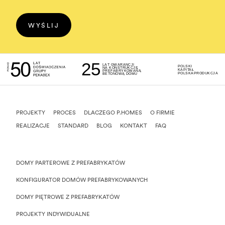
WYŚLIJ
25
LAT GWARANCJI
POLSKI
NA KONSTRUKCJĘ
KAPITAŁ
PREFABRYKOWANĄ
POLSKA
PRODUKCJA
BETONOWĄ DOMU
PROJEKTY
PROCES
DLACZEGO P.HOMES
O FIRMIE
REALIZACJE
STANDARD
BLOG
KONTAKT
FAQ
DOMY PARTEROWE Z PREFABRYKATÓW
KONFIGURATOR DOMÓW PREFABRYKOWANYCH
DOMY PIĘTROWE Z PREFABRYKATÓW
PROJEKTY INDYWIDUALNE