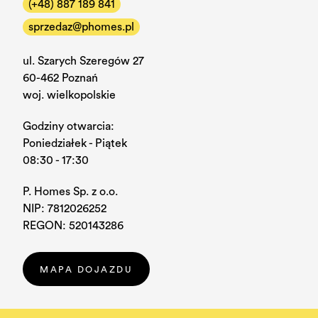
(+48) 887 189 841
sprzedaz@phomes.pl
ul. Szarych Szeregów 27
60-462 Poznań
woj. wielkopolskie
Godziny otwarcia:
Poniedziałek - Piątek
08:30 - 17:30
P. Homes Sp. z o.o.
NIP: 7812026252
REGON: 520143286
MAPA DOJAZDU