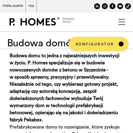
PORTAL KLIENTA
FAQ
Budowa domów Szczecin
KONFIGURATOR
Budowa domu to jedna z najważniejszych inwestycji
PROJEKTY
w życiu. P. Homes specjalizuje się w budowie
nowoczesnych domów z betonu w Szczecinie -
PROCES
w sposób sprawny, precyzyjny i przewidywalny.
Niezależnie od tego, czy wybierasz gotowy projekt,
DLACZEGO P.HOMES
adaptację czy autorską koncepcję, zespół
O FIRMIE
doświadczonych fachowców wybuduje Twój
wymarzony dom w technologii prefabrykacji
REALIZACJE
betonowej, opierając się na jakości i doświadczeniu
fabryk Pekabex.
STANDARD
Prefabrykowane domy to rozwiązanie, które zyskuje