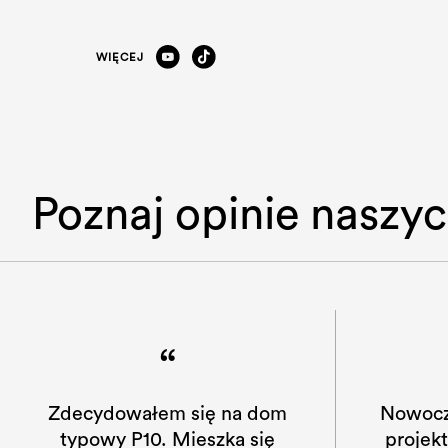
WIĘCEJ
Poznaj opinie naszyc
“
Nowoczesna firma, ciekawe
Zdecyd
projekty, dobra organizacja
typow