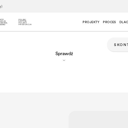
y)
NCJI
POLSKI
UKCJĘ
KAPITAŁ
PROJEKTY
PROCES
DLAC
KOWANĄ
POLSKA
 DOMU
PRODUKCJA
SKON
Sprawdź