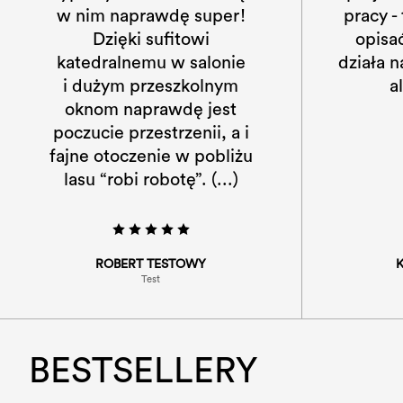
pracy - tak w skrócie można
w ni
opisać P. Homes. Zespół
D
działa na wysokich obrotach,
kated
ale w przyjaznej
i du
atmosferze.
okn
poczuc
fajne 
lasu 
KAJA RUTKOWSKA
Test
BESTSELLERY