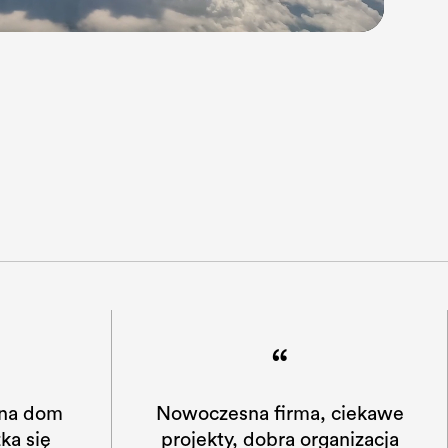
“
ciekawe
Zdecydowałem się na dom
anizacja
typowy P10. Mieszka się