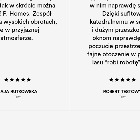
m naprawdę super!
pracy - tak w skróc
zięki sufitowi
opisać P. Homes. 
ralnemu w salonie
działa na wysokich o
żym przeszkolnym
ale w przyjazn
om naprawdę jest
atmosferze.
ie przestrzenii, a i
otoczenie w pobliżu
“robi robotę”. (...)
ROBERT TESTOWY
KAJA RUTKOWSK
Test
Test