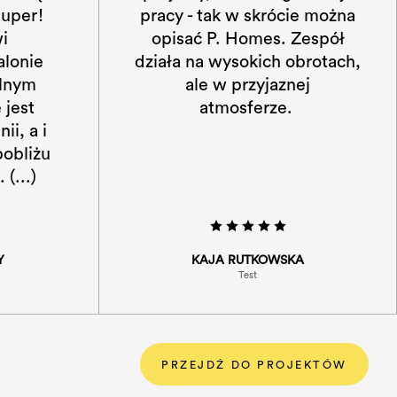
ie można
w nim naprawdę super!
Zespół
Dzięki sufitowi
brotach,
katedralnemu w salonie
ej
i dużym przeszkolnym
oknom naprawdę jest
poczucie przestrzenii, a i
fajne otoczenie w pobliżu
lasu “robi robotę”. (...)
A
ROBERT TESTOWY
Test
PRZEJDŹ DO PROJEKTÓW