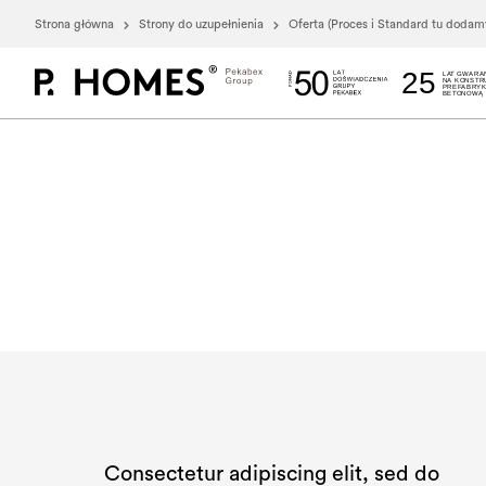
Strona główna
Strony do uzupełnienia
Oferta (Proces i Standard tu dodam
25
LAT GWARA
NA KONSTR
PREFABRY
BETONOWĄ
Consectetur adipiscing elit, sed do