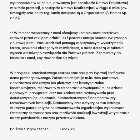
wykorzystania w sklepie budowlanym jest podpisanie Umowy Projektowej
w okresie promocji, a następnie Umowy Realizacyjnej w ciągu 6 miesięcy.
Szczegóły oraz pełny regulamin dostępne są u Organizatora (P. Homes Sp.
z o.o.).
** W ramach współpracy z nami oferujemy kompleksowe doradztwo
zarówno przed zakupem działki, jak i podczas całego procesu związanego
z budową domu. Nasi architekci pomogą w optymalnym wykorzystaniu
terenu, uzyskania niezbędnych zaświadczeń, a także doradzą w zakresie
wyboru właściwego rozwiązania dla Państwa potrzeb. Zapraszamy do
kontaktu z nami, aby dowiedzieć się więcej.
W przypadku standardowego zakresu prac oraz przy typowej konfiguracji
domu prefabrykowanego. Zakres ten obejmuje m.in. dom parterowy,
z poddaszem użytkowym lub piętrowy, bez istotnych zmian
konstrukcyjnych, realizowany w standardzie deweloperskim, na działce
z gotowymi przyłączami oraz bez konieczności wykonywania prac
dodatkowych (np. palowania, niestandardowych fundamentów czy
rozbudowanych instalacji). Deklarowany czas dotyczy okresu letniego,
w którym panują optymalne uwarunkowania organizacyjno-wykonawcze.
Ostateczny harmonogram oraz możliwość realizacji inwestycji w tym czasie
należy potwierdzić z naszym przedstawicielem.
Polityka Prywatności
Cookies