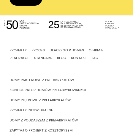
25
POLSKI
LAT GWARANCJI
NA KONSTRUKCJĘ
KAPITAŁ
PREFABRYKOWANĄ
POLSKA
BETONOWĄ DOMU
PRODUKCJA
PROJEKTY
PROCES
DLACZEGO P.HOMES
O FIRMIE
REALIZACJE
STANDARD
BLOG
KONTAKT
FAQ
DOMY PARTEROWE Z PREFABRYKATÓW
KONFIGURATOR DOMÓW PREFABRYKOWANYCH
DOMY PIĘTROWE Z PREFABRYKATÓW
PROJEKTY INDYWIDUALNE
DOMY Z PODDASZEM Z PREFABRYKATÓW
ZAPYTAJ O PROJEKT Z KOSZTORYSEM