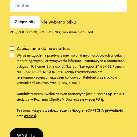
Załącz plik
Nie wybrano pliku
PDF, DOC, DOCX, JPG lub PNG, maksymalnie 10 MB.
Zapisz mnie do newslettera
Wyrażam zgodę na przetwarzanie moich danych osobowych w celach
marketingowych i otrzymywanie informacji handlowych o produktach i
usługach P. Homes Sp. z o.o. ul. Szarych Szeregów 27, 60-462 Poznań
NIP: 7812026252 REGON: 520143286 z wykorzystaniem
telekomunikacyjnych urządzeń końcowych (telefon) oraz środków
komunikacji elektronicznej (SMS, e-mail).
Administratorem Twoich danych osobowych jest P. Homes Sp. z o.o. z
siedzibą w Poznaniu („Spółka”). Dowiedz się więcej
tutaj
.
Ta strona korzysta z zabezpieczenia Google reCAPTCHA
prywatność
oraz
warunki
.
WYŚLIJ