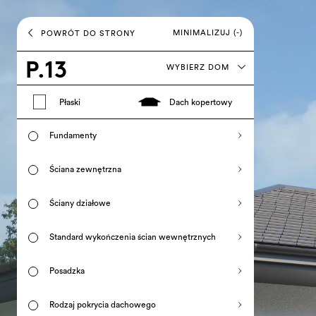
MINIMALIZUJ (-)
POWRÓT DO STRONY
P.13
WYBIERZ DOM
Płaski
Dach kopertowy
Fundamenty
Wykonywane przez Klienta
Ściana zewnętrzna
INFO (+)
Wykonywane przez Phomes
Standard EKO
Ściany działowe
INFO (+)
INFO (+)
Sweden EKO
Zabudowa lekka (G-K, Multigips)
Standard wykończenia ścian wewnętrznych
INFO (+)
INFO (+)
Ściany prefabrykowane
Bez wykończenia gładzią szpachlową
Posadzka
INFO (+)
INFO (+)
(pozostawiona naturalna powierzchnia
betonu)
Cementowa
Rodzaj pokrycia dachowego
INFO (+)